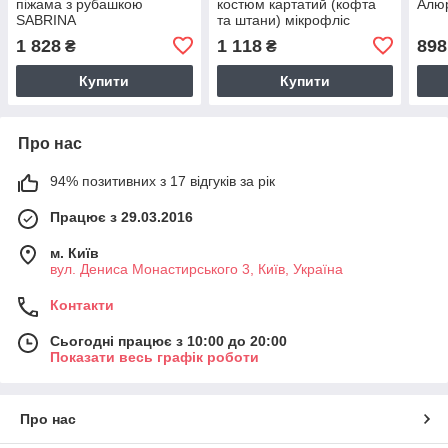
піжама з рубашкою
костюм картатий (кофта
Алюр
SABRINA
та штани) мікрофліс
Mirano M
1 828
1 118
898
₴
₴
Купити
Купити
Про нас
94% позитивних з 17 відгуків за рік
Працює з 29.03.2016
м. Київ
вул. Дениса Монастирського 3, Київ, Україна
Контакти
Сьогодні працює з 10:00 до 20:00
Показати весь графік роботи
Про нас