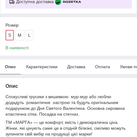
Доступна доставка
Розмір
S
M
L
В наявності
Опис
Характеристики
Доставка
Оплата
Умови п
Опис
Спокусливі трусики з вишивкою мур-мур або люблю
додадуть романтичне настрою та будуть оригінальним
подарунком до Дня Святого Валентина. Основна сировина
еластична сітка. Посадка на стегнах.
ТМ «МАРТА» — це комфорт, якість і демократична ціна.
Жінки, які цінують саме це в спідній білизні, сміливо можуть
зупинити свій вибір на продукції цієї марки!