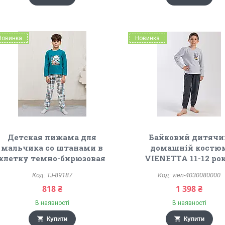
Новинка
Новинка
Детская пижама для
Байковий дитячи
мальчика со штанами в
домашній костю
клетку темно-бирюзовая
VIENETTA 11-12 ро
TJ-89187
vien-4030080000
818 ₴
1 398 ₴
В наявності
В наявності
Купити
Купити