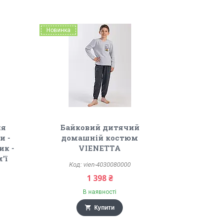
Новинка
ля
Байковий дитячий
и -
домашній костюм
ик -
VIENETTA
'ї
vien-4030080000
1 398 ₴
В наявності
Купити