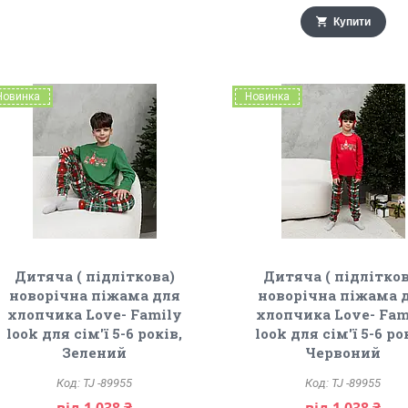
Купити
Новинка
Новинка
Дитяча ( підліткова)
Дитяча ( підлітков
новорічна піжама для
новорічна піжама 
хлопчика Love- Family
хлопчика Love- Fam
look для сім'ї 5-6 років,
look для сім'ї 5-6 ро
Зелений
Червоний
TJ -89955
TJ -89955