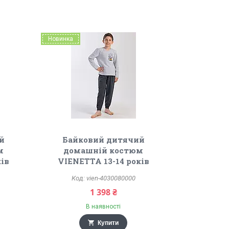
Новинка
й
Байковий дитячий
м
домашній костюм
ків
VIENETTA 13-14 років
vien-4030080000
1 398 ₴
В наявності
Купити