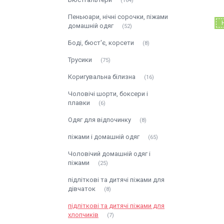
164
Пеньюари, нічні сорочки, піжами
домашній одяг
52
Боді, бюст'є, корсети
8
Трусики
75
Коригувальна білизна
16
Чоловічі шорти, боксери і
плавки
6
Одяг для відпочинку
8
піжами і домашній одяг
65
Чоловічий домашній одяг і
піжами
25
підліткові та дитячі піжами для
дівчаток
8
підліткові та дитячі піжами для
хлопчиків
7