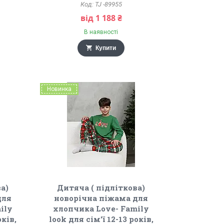
TJ -89955
від 1 188 ₴
В наявності
Купити
Новинка
а)
Дитяча ( підліткова)
для
новорічна піжама для
ily
хлопчика Love- Family
оків,
look для сім'ї 12-13 років,