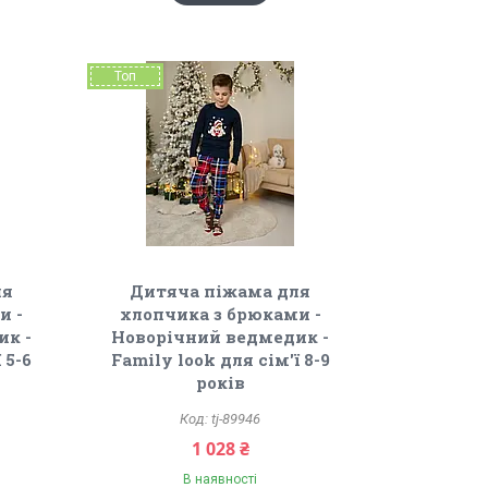
Топ
ля
Дитяча піжама для
и -
хлопчика з брюками -
ик -
Новорічний ведмедик -
 5-6
Family look для сім'ї 8-9
років
tj-89946
1 028 ₴
В наявності