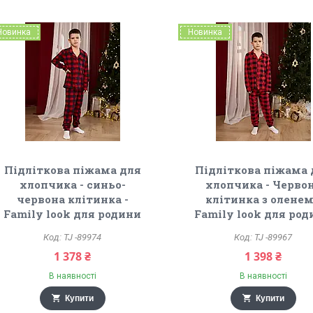
Новинка
Новинка
Підліткова піжама для
Підліткова піжама 
хлопчика - синьо-
хлопчика - Черво
червона клітинка -
клітинка з оленем
Family look для родини
Family look для ро
TJ -89974
TJ -89967
1 378 ₴
1 398 ₴
В наявності
В наявності
Купити
Купити