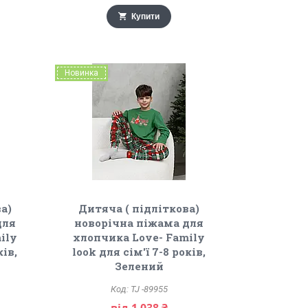
Купити
Новинка
а)
Дитяча ( підліткова)
для
новорічна піжама для
ily
хлопчика Love- Family
ків,
look для сім'ї 7-8 років,
Зелений
TJ -89955