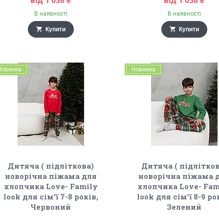
від 1 038 ₴
від 1 038 ₴
В наявності
В наявності
Купити
Купити
Новинка
Новинка
Дитяча ( підліткова)
Дитяча ( підлітков
новорічна піжама для
новорічна піжама 
хлопчика Love- Family
хлопчика Love- Fam
look для сім'ї 7-8 років,
look для сім'ї 8-9 ро
Червоний
Зелений