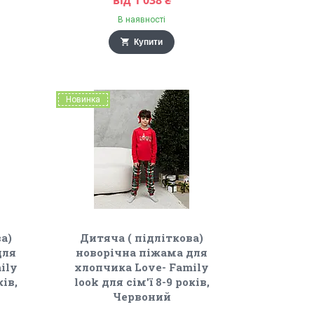
від 1 038 ₴
В наявності
Купити
Новинка
а)
Дитяча ( підліткова)
для
новорічна піжама для
ily
хлопчика Love- Family
ків,
look для сім'ї 8-9 років,
Червоний