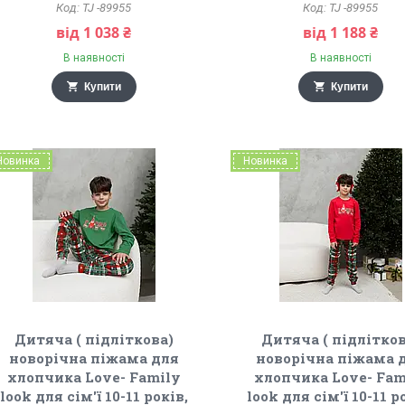
TJ -89955
TJ -89955
від 1 038 ₴
від 1 188 ₴
В наявності
В наявності
Купити
Купити
Новинка
Новинка
Дитяча ( підліткова)
Дитяча ( підлітков
новорічна піжама для
новорічна піжама 
хлопчика Love- Family
хлопчика Love- Fam
look для сім'ї 10-11 років,
look для сім'ї 10-11 р