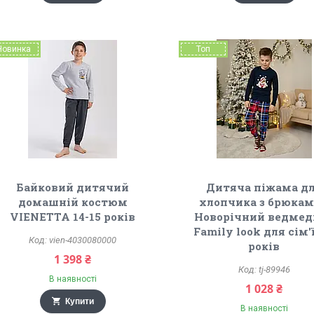
Новинка
Топ
Байковий дитячий
Дитяча піжама д
домашній костюм
хлопчика з брюкам
VIENETTA 14-15 років
Новорічний ведмед
Family look для сім'ї
vien-4030080000
років
1 398 ₴
tj-89946
В наявності
1 028 ₴
Купити
В наявності