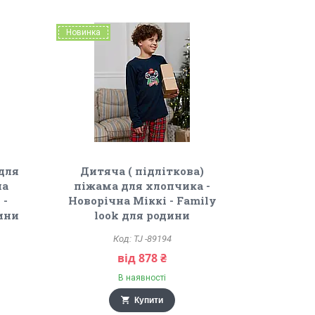
Новинка
для
Дитяча ( підліткова)
на
піжама для хлопчика -
 -
Новорічна Міккі - Family
дини
look для родини
TJ -89194
від 878 ₴
В наявності
Купити