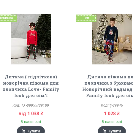
Новинка
Топ
Дитяча ( підліткова)
Дитяча піжама д
новорічна піжама для
хлопчика з брюкам
хлопчика Love- Family
Новорічний ведмед
look для сім'ї
Family look для сім
TJ -89955/89189
tj-89946
від 1 038 ₴
1 028 ₴
В наявності
В наявності
Купити
Купити