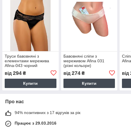
Труси бавовняні з
Бавовняні сліпи з
Сліп
елементами мережива
мереживом Afina 031
Afin
Afina-043 чорний
(різні кольори)
294
274
від
₴
від
₴
від
Купити
Купити
Про нас
94% позитивних з 17 відгуків за рік
Працює з 29.03.2016