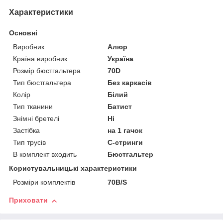
Характеристики
Основні
Виробник
Алюр
Країна виробник
Україна
Розмір бюстгальтера
70D
Тип бюстгальтера
Без каркасів
Колір
Білий
Тип тканини
Батист
Знімні бретелі
Ні
Застібка
на 1 гачок
Тип трусів
C-стринги
В комплект входить
Бюстгальтер
Користувальницькі характеристики
Розміри комплектів
70B/S
Приховати