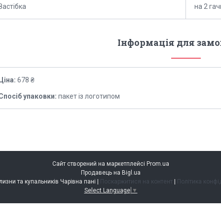
Застібка
на 2 гач
Інформація для зам
Ціна:
678 ₴
Спосіб упаковки:
пакет із логотипом
Сайт створений на маркетплейсі
Prom.ua
Продавець на Bigl.ua
магазин білизни та купальників Чарівна пані |
Поскаржитися на контент
|
Політика конфі
Select Language
▼