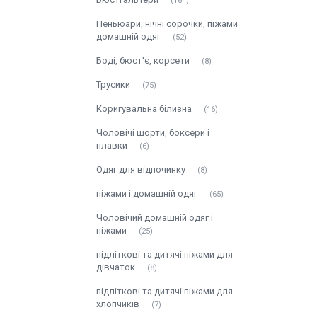
164
Пеньюари, нічні сорочки, піжами
домашній одяг
52
Боді, бюст'є, корсети
8
Трусики
75
Коригувальна білизна
16
Чоловічі шорти, боксери і
плавки
6
Одяг для відпочинку
8
піжами і домашній одяг
65
Чоловічий домашній одяг і
піжами
25
підліткові та дитячі піжами для
дівчаток
8
підліткові та дитячі піжами для
хлопчиків
7