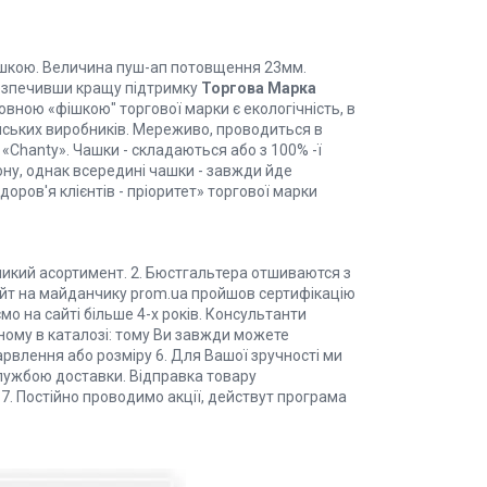
шкою. Величина пуш-ап потовщення 23мм.
безпечивши кращу підтримку
Торгова Марка
новною «фішкою" торгової марки є екологічність, в
ейських виробників. Мереживо, проводиться в
Chanty». Чашки - складаються або з 100% -ї
ну, однак всередині чашки - завжди йде
оров'я клієнтів - пріоритет» торгової марки
ликий асортимент. 2. Бюстгальтера отшиваются з
 Сайт на майданчику prom.ua пройшов сертифікацію
ємо на сайті більше 4-х років. Консультанти
ному в каталозі: тому Ви завжди можете
арвлення або розміру 6. Для Вашої зручності ми
службою доставки. Відправка товару
7. Постійно проводимо акції, действут програма