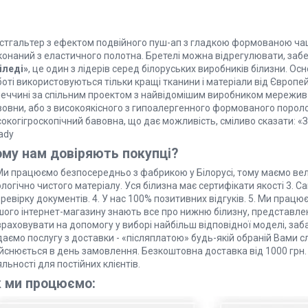
стгальтер з ефектом подвійного пуш-ап з гладкою формованою ча
конаний з еластичного полотна. Бретелі можна відрегулювати, за
іледі»
, це один з лідерів серед білоруських виробників білизни. Ос
боті використовуються тільки кращі тканини і матеріали від Європ
меччині за спільним проектом з найвідомішим виробником мережив «
вовни, або з високоякісного з гипоалергенного формованого пороло
окогігроскопічний бавовна, що дає можливість, сміливо сказати: «Зд
ady
му нам довіряють покупці?
 Ми працюємо безпосередньо з фабрикою у Білорусі, тому маємо ве
логічно чистого матеріалу. Уся білизна має сертифікати якості 3.
еревірку документів. 4. У нас 100% позитивних відгуків. 5. Ми працю
шого інтернет-магазину знають все про нижню білизну, представле
раховувати на допомогу у виборі найбільш відповідної моделі, заб
даємо послугу з доставки - «післяплатою» будь-якій обраній Вами 
йснюється в день замовлення. Безкоштовна доставка від 1000 грн. 
льності для постійних клієнтів.
к ми процюємо: