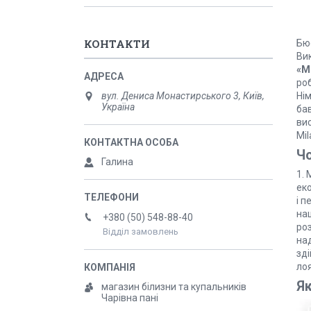
КОНТАКТИ
Бю
Ви
«М
ро
вул. Дениса Монастирського 3, Київ,
Ні
Україна
ба
вис
Mil
Чо
Галина
1.
еко
і п
на
+380 (50) 548-88-40
роз
Відділ замовлень
на
зді
лоя
Я
магазин білизни та купальників
Чарівна пані