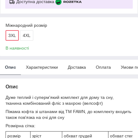
Доступна доставка
Міжнародний розмір
3XL
4XL
В наявності
Опис
Характеристики
Доставка
Оплата
Умови п
Опис
Дуже теплий і суперм'який комплект для дому та сну,
тканина комбінований фліс з махрою (велсофт)
Піжама кофта зі штанами від ТM FAWN, до комплекту входить
також пов'язка на очі для сну
Розмірна сітка:
розмір
зріст
обхват грудей
обхват стегон