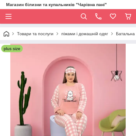
Магазин білизни та купальників "Чарівна пані"
Товари та послуги
піжами і домашній одяг
Батальна
plus size