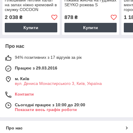
Плюшевий теплий халат
Піжама жіноча на ґудзиках
Бата
на запах ніжно кремовий в
SEYKO рожева S
мен
смужку COCOON
горо
2 038
878
1 1
₴
₴
Купити
Купити
Про нас
94% позитивних з 17 відгуків за рік
Працює з 29.03.2016
м. Київ
вул. Дениса Монастирського 3, Київ, Україна
Контакти
Сьогодні працює з 10:00 до 20:00
Показати весь графік роботи
Про нас