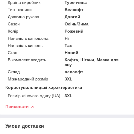
Країна виробник
Туреччина
Тип тканини
Велсофт
Довжина рукава
Довгий
Сезон
Осінь/Зима
Колір
Рожевий
Наявність капюшона
Ні
Наявність кишень
Так
Стан
Новий
В комплект входить
Кофта, Штани, Маска для
сну
Склад
велсофт
Міжнародний розмір
3XL
Користувальницькі характеристики
Розмір жіночого одягу (UA)
3XL
Приховати
Умови доставки