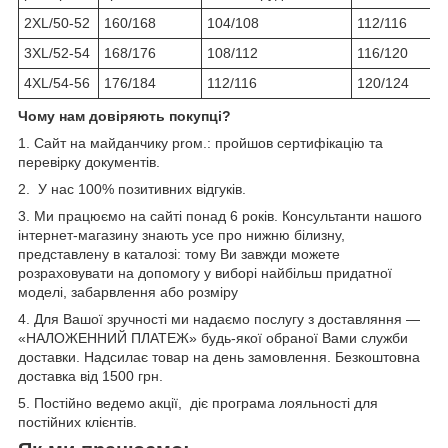
2XL/50-52
160/168
104/108
112/116
3XL/52-54
168/176
108/112
116/120
4XL/54-56
176/184
112/116
120/124
Чому нам довіряють покупці?
1. Сайт на майданчику proм.: пройшов сертифікацію та
перевірку документів.
2. У нас 100% позитивних відгуків.
3. Ми працюємо на сайті понад 6 років. Консультанти нашого
інтернет-магазину знають усе про нижню білизну,
представлену в каталозі: тому Ви завжди можете
розраховувати на допомогу у виборі найбільш придатної
моделі, забарвлення або розміру
4. Для Вашої зручності ми надаємо послугу з доставляння —
«НАЛОЖЕННИЙ ПЛАТЕЖ» будь-якої обраної Вами служби
доставки. Надсилає товар на день замовлення. Безкоштовна
доставка від 1500 грн.
5. Постійно ведемо акції, діє програма лояльності для
постійних клієнтів.