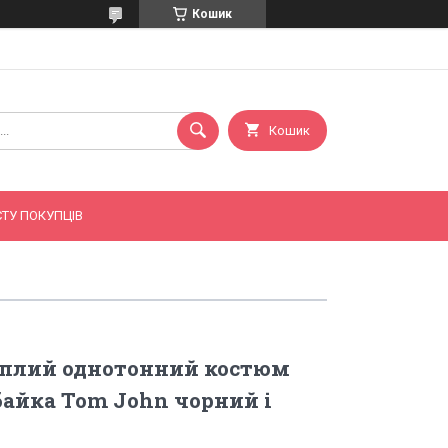
Кошик
Кошик
ТУ ПОКУПЦІВ
еплий однотонний костюм
байка Tom John чорний і