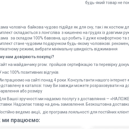
будь-який товар не по
ама чоловіча байкова чудово підійде як для сну, так і як костюм д
плект складається з лонгсліва з кишенею на грудях із довгими рук
жама за складом 100% бавовна, що робить її дуже комфортною та 
мплект стане чудовим подарунком будь-якому чоловікові. рекоменд
лікатному режимі, вибрати мінімальну швидкість віджимання
му нам довіряють покупці?
Сайт на майданчику proм.: пройшов сертифікацію та перевірку докум
У нас 100% позитивних відгуків.
Ми працюємо на сайті понад 4 роки. Консультанти нашого інтернет-
едставлену в каталозі: тому Ви завжди можете розраховувати на до
барвлення або розміру
 Для Вашої зручності ми надаємо послугу з доставляння — «НАЛО
ставки. Надсилає товар на день замовлення. Безкоштовна доставка 
 Постійно ведемо акції, діє програма лояльності для пост
к ми працюємо: