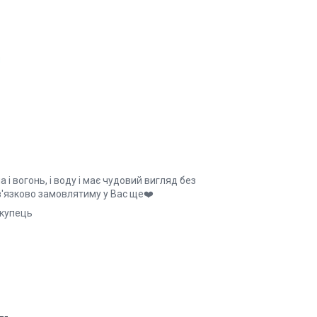
і вогонь, і воду і має чудовий вигляд без
в'язково замовлятиму у Вас ще❤️
ць