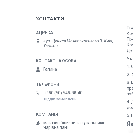
КОНТАКТИ
Піж
Ком
Пі
вул. Дениса Монастирського 3, Київ,
Ко
Україна
Де
Чо
1. 
Галина
2. 
3. 
пр
+380 (50) 548-88-40
за
Відділ замовлень
4.
до
5.
магазин білизни та купальників
Я
Чарівна пані