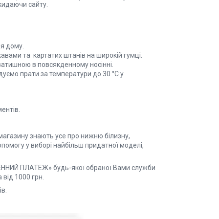
кидаючи сайту.
ля дому.
авами та картатих штанів на широкій гумці.
затишною в повсякденному носінні.
уємо прати за температури до 30 °C у
ентів.
магазину знають усе про нижню білизну,
помогу у виборі найбільш придатної моделі,
ЖЕННИЙ ПЛАТЕЖ» будь-якої обраної Вами служби
від 1000 грн.
ійних клієнтів.