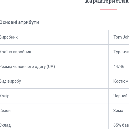
Характеристик
Основні атрибути
Виробник
Tom Jo
Країна виробник
Туречч
Розмір чоловічого одягу (UA)
44/46
Вид виробу
Костюм
Колір
Чорний
Сезон
Зима
Склад
65% бав