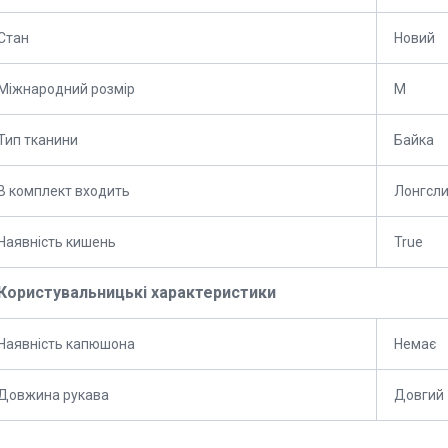
Стан
Новий
Міжнародний розмір
M
Тип тканини
Байка
В комплект входить
Лонгсли
Наявність кишень
True
Користувальницькі характеристики
Наявність капюшона
Немає
Довжина рукава
Довгий