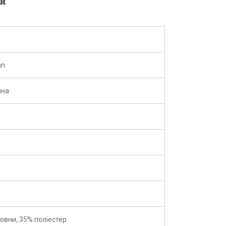
и
hn
ина
овни, 35% поліестер