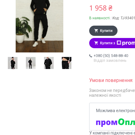
1 958 ₴
В наявності
Код:
TJ-9340
Купити
Купити з
+380 (50) 548-88-40
Відділ замовлень
Законом не передбаче
належної якості
У компанії підключені 