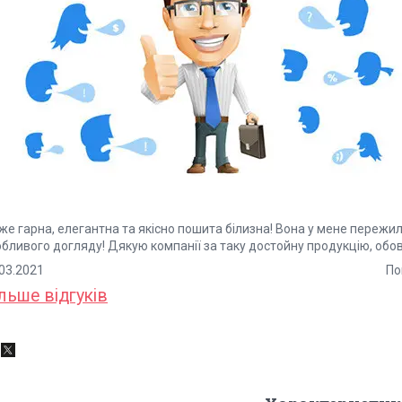
е гарна, елегантна та якісно пошита білизна! Вона у мене пережила 
обливого догляду! Дякую компанії за таку достойну продукцію, обо
12.03.2021 Покупе
льше відгуків