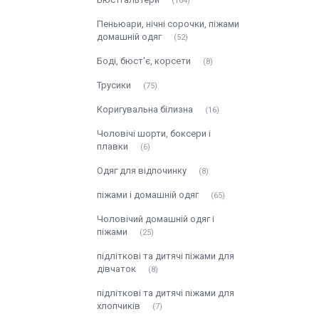
164
Пеньюари, нічні сорочки, піжами
домашній одяг
52
Боді, бюст'є, корсети
8
Трусики
75
Коригувальна білизна
16
Чоловічі шорти, боксери і
плавки
6
Одяг для відпочинку
8
піжами і домашній одяг
65
Чоловічий домашній одяг і
піжами
25
підліткові та дитячі піжами для
дівчаток
8
підліткові та дитячі піжами для
хлопчиків
7