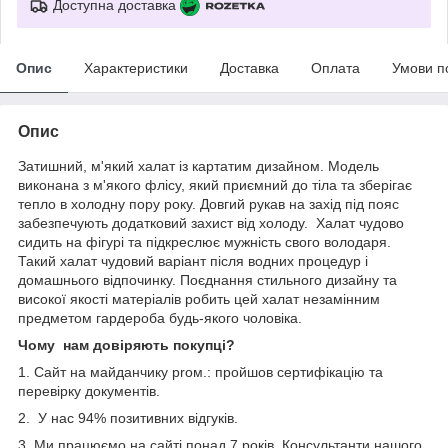
Доступна доставка
Опис
Характеристики
Доставка
Оплата
Умови п
Опис
Затишний, м'який халат із картатим дизайном. Модель
виконана з м'якого флісу, який приємний до тіла та зберігає
тепло в холодну пору року. Довгий рукав на захід під пояс
забезпечують додатковий захист від холоду. Халат чудово
сидить на фігурі та підкреслює мужність свого володаря.
Такий халат чудовий варіант після водних процедур і
домашнього відпочинку. Поєднання стильного дизайну та
високої якості матеріалів робить цей халат незамінним
предметом гардероба будь-якого чоловіка.
Чому
нам довіряють покупці?
1. Сайт на майданчику proм.: пройшов сертифікацію та
перевірку документів.
2. У нас 94% позитивних відгуків.
3. Ми працюємо на сайті понад 7 років. Консультанти нашого