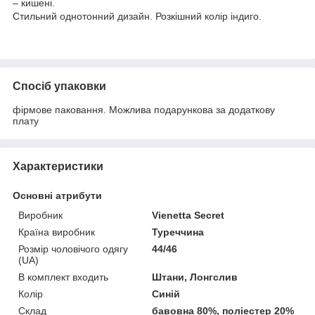
– кишені.
Стильний однотонний дизайн. Розкішний колір індиго.
Спосіб упаковки
фірмове паковання. Можлива подарункова за додаткову
плату
Характеристики
Основні атрибути
Виробник
Vienetta Secret
Країна виробник
Туреччина
Розмір чоловічого одягу
44/46
(UA)
В комплект входить
Штани, Лонгслив
Колір
Синій
Склад
бавовна 80%, поліестер 20%