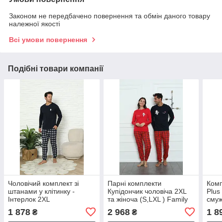
Законом не передбачено повернення та обмін даного товару
належної якості
Всі умови повернення
Подібні товари компанії
Чоловічий комплект зі
Парні комплекти
Комп
штанами у клітинку -
Купідончик чоловіча 2XL
Plus
Інтерлок 2XL
та жіноча (S,LXL ) Family
смуж
look зі штанами в клітинку
1 878
2 968
1 8
₴
₴