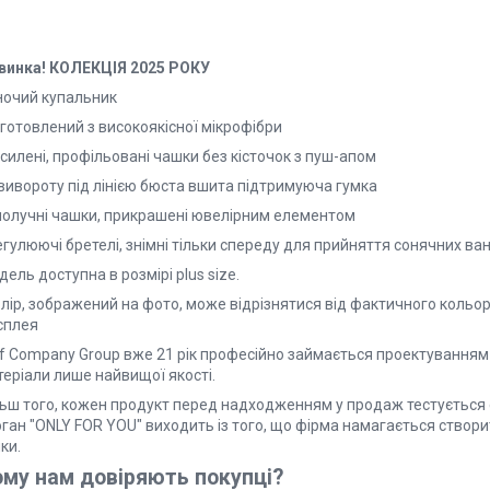
винка! КОЛЕКЦІЯ 2025 РОКУ
ночий купальник
готовлений з високоякісної мікрофібри
силені, профільовані чашки без кісточок з пуш-апом
 вивороту під лінією бюста вшита підтримуюча гумка
сполучні чашки, прикрашені ювелірним елементом
егулюючі бретелі, знімні тільки спереду для прийняття сонячних ва
ель доступна в розмірі plus size.
олір, зображений на фото, може відрізнятися від фактичного кольо
сплея
lf Company Group вже 21 рік професійно займається проектуванням
теріали лише найвищої якості.
льш того, кожен продукт перед надходженням у продаж тестується
оган "ONLY FOR YOU" виходить із того, що фірма намагається створ
ки.
му нам довіряють покупці?