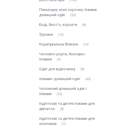
164
Пеньюари, нічні сорочки, піжами
домашній одяг
52
Боді, бюст'є, корсети
8
Трусики
75
Коригувальна білизна
16
Чоловічі шорти, боксери і
плавки
6
Одяг для відпочинку
8
піжами і домашній одяг
65
Чоловічий домашній одяг і
піжами
25
підліткові та дитячі піжами для
дівчаток
8
підліткові та дитячі піжами для
хлопчиків
7