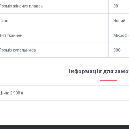
Розмір жіночих плавок
38
Стан
Новий
Тип тканини
Мікрофі
Розмір купальників
38С
Інформація для зам
Ціна:
2 908 ₴