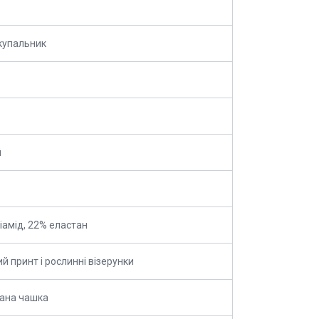
купальник
й
іамід, 22% еластан
й принт і рослинні візерунки
ана чашка