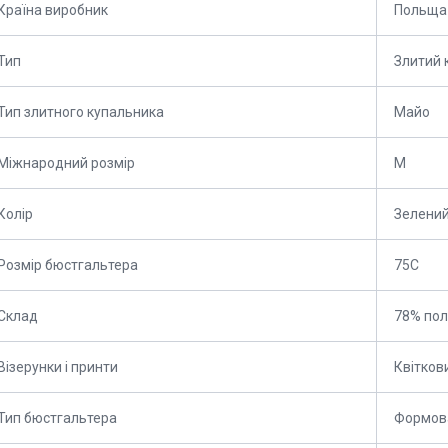
Країна виробник
Польща
Тип
Злитий 
Тип злитного купальника
Майо
Міжнародний розмір
M
Колір
Зелени
Розмір бюстгальтера
75C
Склад
78% пол
Візерунки і принти
Квіткови
Тип бюстгальтера
Формов