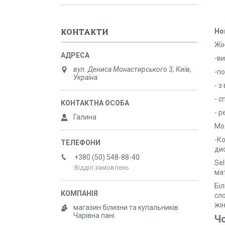
КОНТАКТИ
Но
Жі
-ви
вул. Дениса Монастирського 3, Київ,
-по
Україна
- з
- 
- р
Галина
Мод
-К
ди
+380 (50) 548-88-40
Se
Відділ замовлень
ма
Бі
сл
жін
магазин білизни та купальників
Чарівна пані
Чо