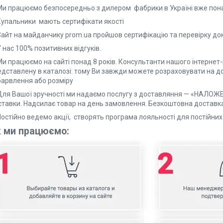
 Ми працюємо безпосередньо з дилером фабрики в Україні вже пона
 Купальники мають сертифікати якості
 Сайт на майданчику prom.ua пройшов сертифікацію та перевірку до
У нас 100% позитивних відгуків.
Ми працюємо на сайті понад 8 років. Консультанти нашого інтернет
едставлену в каталозі: тому Ви завжди можете розраховувати на до
барвлення або розміру
 Для Вашої зручності ми надаємо послугу з доставляння — «НАЛО
ставки. Надсилає товар на день замовлення. Безкоштовна доставка 
 Постійно ведемо акції, створять програма лояльності для
к ми працюємо: