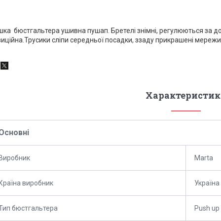
шка
бюстгальтера ушивна пушап. Бретелі знімні, регулюються за до
зиційна.Трусики сліпи середньої посадки, ззаду прикрашені мережи
Характеристик
Основні
Виробник
Marta
Країна виробник
Україна
Тип бюстгальтера
Push up