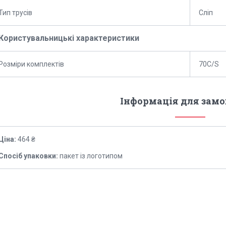
Тип трусів
Сліп
Користувальницькі характеристики
Розміри комплектів
70C/S
Інформація для зам
Ціна:
464 ₴
Спосіб упаковки:
пакет із логотипом