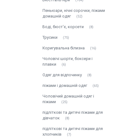
164
Пеньюари, нічні сорочки, піжами
домашній одяг
52
Боді, бюст'є, корсети
8
Трусики
75
Коригувальна білизна
16
Чоловічі шорти, боксери і
плавки
6
Одяг для відпочинку
8
піжами і домашній одяг
65
Чоловічий домашній одяг і
піжами
25
підліткові та дитячі піжами для
дівчаток
8
підліткові та дитячі піжами для
хлопчиків
7