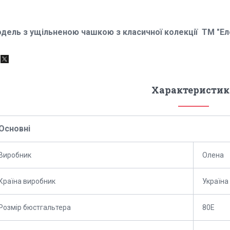
дель з ущільненою чашкою
з класичної колекції ТМ "Ел
Характеристик
Основні
Виробник
Олена
Країна виробник
Україна
Розмір бюстгальтера
80E