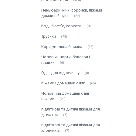
164
Пеньюари, нічні сорочки, піжами
домашній одяг
52
Боді, бюст'є, корсети
8
Трусики
75
Коригувальна білизна
16
Чоловічі шорти, боксери і
плавки
6
Одяг для відпочинку
8
піжами і домашній одяг
65
Чоловічий домашній одяг і
піжами
25
підліткові та дитячі піжами для
дівчаток
8
підліткові та дитячі піжами для
хлопчиків
7