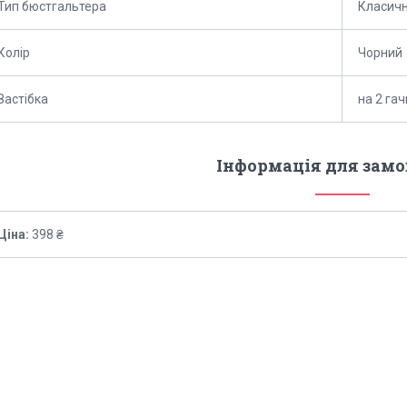
Тип бюстгальтера
Класич
Колір
Чорний
Застібка
на 2 гач
Інформація для зам
Ціна:
398 ₴