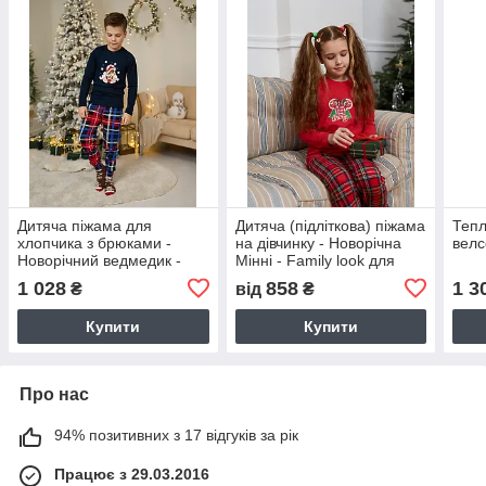
Дитяча піжама для
Дитяча (підліткова) піжама
Тепл
хлопчика з брюками -
на дівчинку - Новорічна
велс
Новорічний ведмедик -
Мінні - Family look для
Family look для сім'ї
родини
1 028
858
1 3
₴
від
₴
Купити
Купити
Про нас
94% позитивних з 17 відгуків за рік
Працює з 29.03.2016