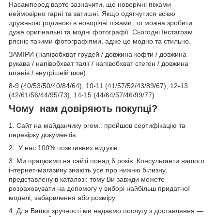
Насамперед варто зазначити, що новорічні піжами
неймовірно гарні та затишні. Якщо одягнутися всією
дружньою родиною в новорічні піжами, то можна зробити
дуже оригінальні та модні фотографії. Сьогодні Інстаграм
рясніє такими фотографіями, адже це модно та стильно.
ЗАМІРИ (напівобхват грудей / довжина кофти / довжина
рукава / напівобхват талії / напівобхват стегон / довжина
штанів / внутрішній шов):
8-9 (40/53/50/40/84/64); 10-11 (41/57/52/43/89/67), 12-13
(42/61/56/44/95/73), 14-15 (44/64/57/46/99/77)
Чому нам довіряють покупці?
1. Сайт на майданчику proм.: пройшов сертифікацію та
перевірку документів.
2. У нас 100% позитивних відгуків.
3. Ми працюємо на сайті понад 6 років. Консультанти нашого
інтернет-магазину знають усе про нижню білизну,
представлену в каталозі: тому Ви завжди можете
розраховувати на допомогу у виборі найбільш придатної
моделі, забарвлення або розміру
4. Для Вашої зручності ми надаємо послугу з доставляння —