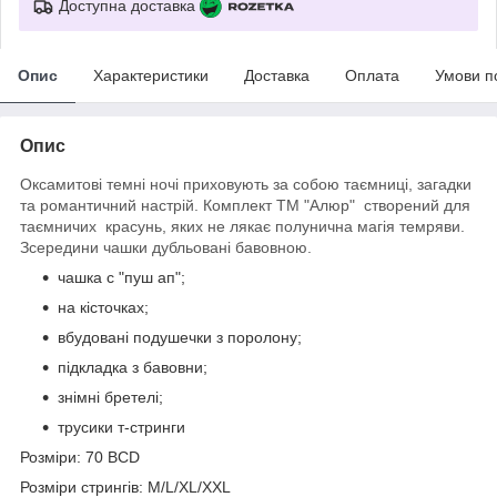
Доступна доставка
Опис
Характеристики
Доставка
Оплата
Умови п
Опис
Оксамитові темні ночі приховують за собою таємниці, загадки
та романтичний настрій. Комплект ТМ "Алюр" створений для
таємничих красунь, яких не лякає полунична магія темряви.
Зсередини чашки дубльовані бавовною.
чашка с "пуш ап";
на кісточках;
вбудовані подушечки з поролону;
підкладка з бавовни;
знімні бретелі;
трусики т-стринги
Розміри: 70 BCD
Розміри стрингів: M/L/XL/XXL