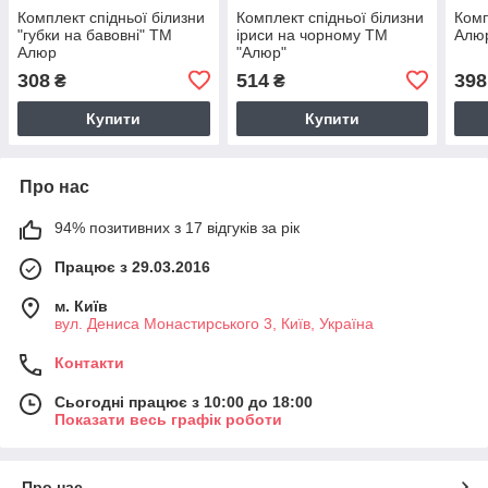
Комплект спідньої білизни
Комплект спідньої білизни
Комп
"губки на бавовні" ТМ
іриси на чорному ТМ
Алю
Алюр
"Алюр"
308
514
398
₴
₴
Купити
Купити
Про нас
94% позитивних з 17 відгуків за рік
Працює з 29.03.2016
м. Київ
вул. Дениса Монастирського 3, Київ, Україна
Контакти
Сьогодні працює з 10:00 до 18:00
Показати весь графік роботи
Про нас