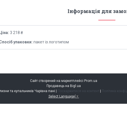
Інформація для зам
Ціна:
3 218 ₴
Спосіб упаковки:
пакет із логотипом
Сайт створений на маркетплейсі
Prom.ua
Продавець на Bigl.ua
магазин білизни та купальників Чарівна пані |
Поскаржитися на контент
|
Політика конфі
Select Language
▼