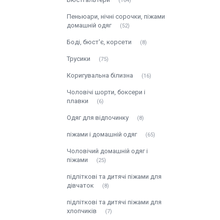
164
Пеньюари, нічні сорочки, піжами
домашній одяг
52
Боді, бюст'є, корсети
8
Трусики
75
Коригувальна білизна
16
Чоловічі шорти, боксери і
плавки
6
Одяг для відпочинку
8
піжами і домашній одяг
65
Чоловічий домашній одяг і
піжами
25
підліткові та дитячі піжами для
дівчаток
8
підліткові та дитячі піжами для
хлопчиків
7