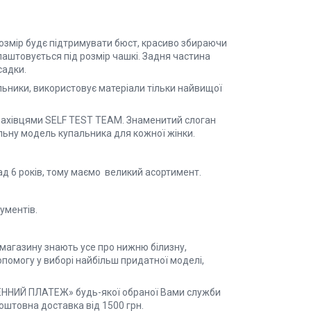
розмір будє підтримувати бюст, красиво збираючи
лаштовується під розмір чашкі. Задня частина
садки.
льники, використовує матеріали тільки найвищої
фахівцями SELF TEST TEAM. Знаменитий слоган
альну модель купальника для кожної жінки.
д 6 років, тому маємо великий асортимент.
ументів.
-магазину знають усе про нижню білизну,
помогу у виборі найбільш придатної моделі,
ЖЕННИЙ ПЛАТЕЖ» будь-якої обраної Вами служби
оштовна доставка від 1500 грн.