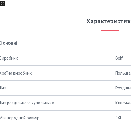
Характеристик
Основні
Виробник
Self
Країна виробник
Польща
Тип
Розділь
Тип роздільного купальника
Класич
Міжнародний розмір
2XL