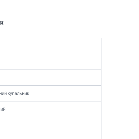
и
ний купальник
ний