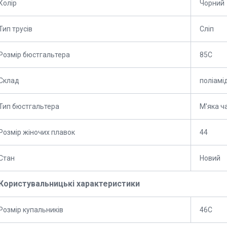
Колір
Чорний
Тип трусів
Сліп
Розмір бюстгальтера
85C
Склад
поліамі
Тип бюстгальтера
М'яка ч
Розмір жіночих плавок
44
Стан
Новий
Користувальницькі характеристики
Розмір купальників
46C