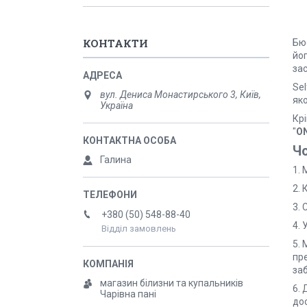
КОНТАКТИ
Бю
йог
зас
Sel
вул. Дениса Монастирського 3, Київ,
яко
Україна
Кр
"
ON
Чо
Галина
1.
2.
3. 
+380 (50) 548-88-40
4. 
Відділ замовлень
5. 
пр
за
магазин білизни та купальників
6.
Чарівна пані
до