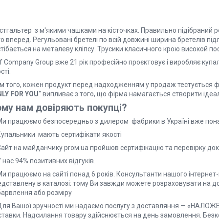
стгальтер з м'якими чашками на кісточках. Правильно підібраний 
о вперед. Регульовані бретелі по всій довжині ширина бретелів під
тібається на металеву кліпсу. Трусики класичного крою високой по
f Company Group вже 21 рік професійно проєктовує і виробляє купа
сті.
ім того, кожен продукт перед надходженням у продаж тестується 
LY FOR YOU
" випливає з того, що фірма намагається створити іде
му нам довіряють покупці?
 Ми працюємо безпосередньо з дилером фабрики в Україні вже пона
 Купальники мають сертифікати якості
Сайт на майданчику proм.ua пройшов сертифікацію та перевірку док
У нас 94% позитивних відгуків.
Ми працюємо на сайті понад 6 років. Консультанти нашого інтернет
едставлену в каталозі: тому Ви завжди можете розраховувати на до
барвлення або розміру
 Для Вашої зручності ми надаємо послугу з доставляння — «НАЛО
ставки. Надсилання товару здійснюється на день замовлення. Безк