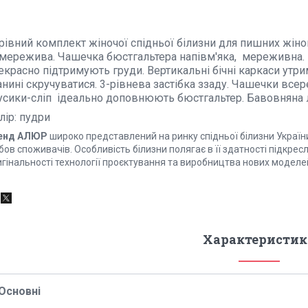
рівний комплект жіночої спідньої білизни для пишних жіно
 мережива. Чашечка бюстгальтера напівм'яка, мереживна
екрасно підтримують груди. Вертикальні бічні каркаси утри
анині скручуватися. 3-рівнева застібка ззаду. Чашечки вс
усики-сліп ідеально доповнюють бюстгальтер. Бавовняна л
лір: пудри
енд АЛЮР
широко представлений на ринку спідньої білизни України,
ов споживачів. Особливість білизни полягає в її здатності підкрес
игінальності технології проєктування та виробництва нових моделе
Характеристик
Основні