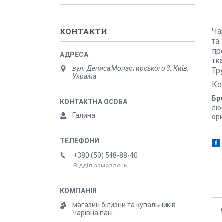
КОНТАКТИ
Ча
та
пр
тк
вул. Дениса Монастирського 3, Київ,
Тр
Україна
Ко
Бр
люб
Галина
ор
+380 (50) 548-88-40
Відділ замовлень
магазин білизни та купальників
Чарівна пані