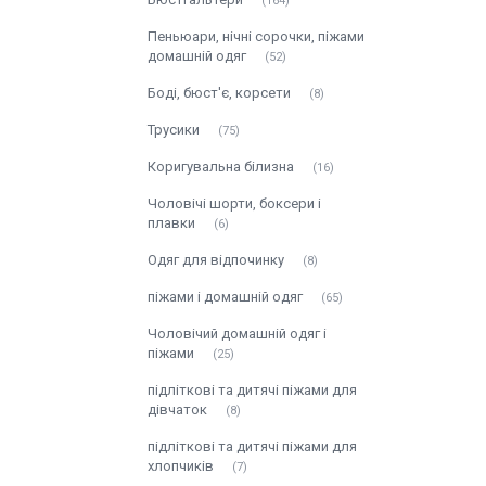
164
Пеньюари, нічні сорочки, піжами
домашній одяг
52
Боді, бюст'є, корсети
8
Трусики
75
Коригувальна білизна
16
Чоловічі шорти, боксери і
плавки
6
Одяг для відпочинку
8
піжами і домашній одяг
65
Чоловічий домашній одяг і
піжами
25
підліткові та дитячі піжами для
дівчаток
8
підліткові та дитячі піжами для
хлопчиків
7