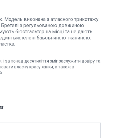
к. Модель виконана з атласного трикотажу
. Бретелі з регульованою довжиною
мують бюстгальтер на місці та не дають
ередині вистелені бавовняною тканиною.
астка.
 і за понад десятиліття зміг заслужити довіру та
лювати власну красу жінки, а також в
й.
и