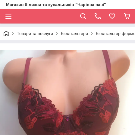
Магазин білизни та купальників "Чарівна пані"
Товари та послуги
Бюстгальтери
Бюстгальтер формо