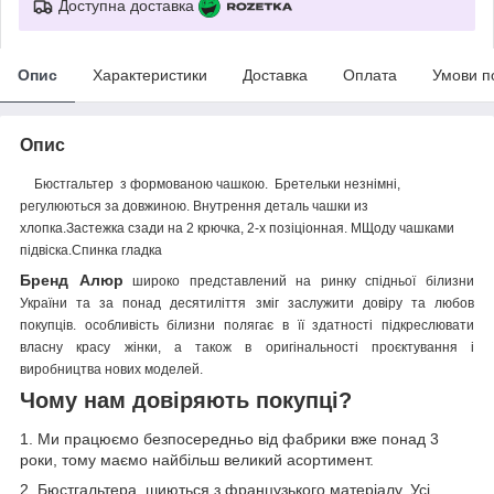
Доступна доставка
Опис
Характеристики
Доставка
Оплата
Умови п
Опис
Бюстгальтер з формованою чашкою. Бретельки незнімні,
регулюються за довжиною. Внутрення деталь чашки из
хлопка.Застежка сзади на 2 крючка, 2-х позіціонная.
М
Щоду чашками
підвіска.Спинка гладка
Бренд Алюр
широко представлений на ринку спідньої білизни
України та за понад десятиліття зміг заслужити довіру та любов
покупців. особливість білизни полягає в її здатності підкреслювати
власну красу жінки, а також в оригінальності проєктування і
виробництва нових моделей.
Чому нам довіряють покупці?
1. Ми працюємо безпосередньо від фабрики вже понад 3
роки, тому маємо найбільш великий асортимент.
2. Бюстгальтера шиються з французького матеріалу. Усі