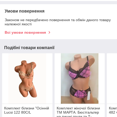
Умови повернення
Законом не передбачено повернення та обмін даного товару
належної якості
Всі умови повернення
Подібні товари компанії
Комплект білизни "Осінній
Комплект жіночої білизни
Комп
Lucsi 122 80C/L
ТМ МАРТА. Бюстгальтер
482 
на пишні груди та Т-