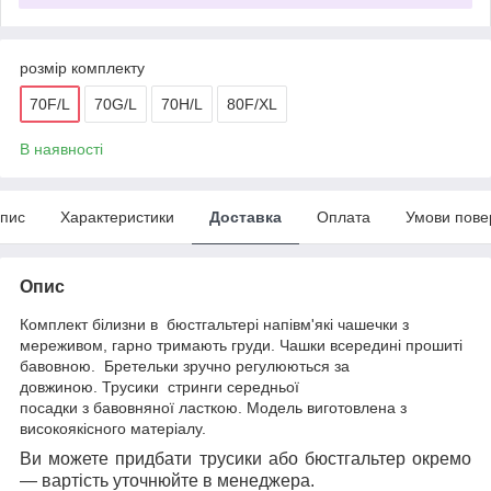
розмір комплекту
70F/L
70G/L
70H/L
80F/XL
В наявності
пис
Характеристики
Доставка
Оплата
Умови пове
Опис
Комплект білизни в бюстгальтері напівм'які чашечки з
мереживом, гарно тримають груди. Чашки всередині прошиті
бавовною. Бретельки зручно регулюються за
довжиною. Трусики стринги середньої
посадки з бавовняної ласткою. Модель виготовлена з
високоякісного матеріалу.
Ви можете придбати трусики або бюстгальтер окремо
— вартість уточнюйте в менеджера.