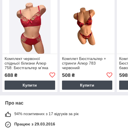
Комплект червоної
Комплет Бюстгальтер +
Комп
спідньої білизни Алюр
стринги Алюр 783
Бюст
758: Бюстгальтер м'яка
червоний
баво
чашка на каркасах і
трус
688
508
598
₴
₴
трусики
Купити
Купити
Про нас
94% позитивних з 17 відгуків за рік
Працює з 29.03.2016