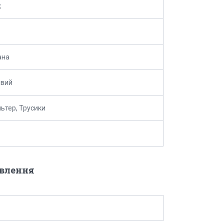
к
ана
евий
ьтер, Трусики
овлення