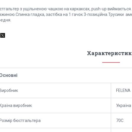
стгальтер з ущільненою чашкою на каркаксах, push-up виймається. 
жиною.Спинка гладка, застібка на 1 гачок 3-позиційна.Трусики аме
редня.
Характеристик
Основні
Виробник
FELENA
Країна виробник
Україна
Розмір бюстгальтера
70C