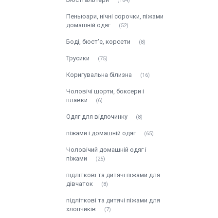
164
Пеньюари, нічні сорочки, піжами
домашній одяг
52
Боді, бюст'є, корсети
8
Трусики
75
Коригувальна білизна
16
Чоловічі шорти, боксери і
плавки
6
Одяг для відпочинку
8
піжами і домашній одяг
65
Чоловічий домашній одяг і
піжами
25
підліткові та дитячі піжами для
дівчаток
8
підліткові та дитячі піжами для
хлопчиків
7