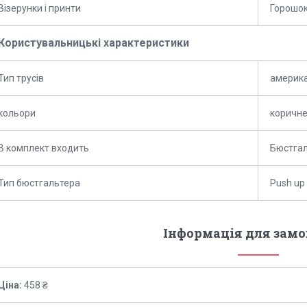
Візерунки і принти
Горошо
Користувальницькі характеристики
Тип трусів
америк
кольори
коричн
В комплект входить
Бюстгал
Тип бюстгальтера
Push up
Інформація для зам
Ціна:
458 ₴